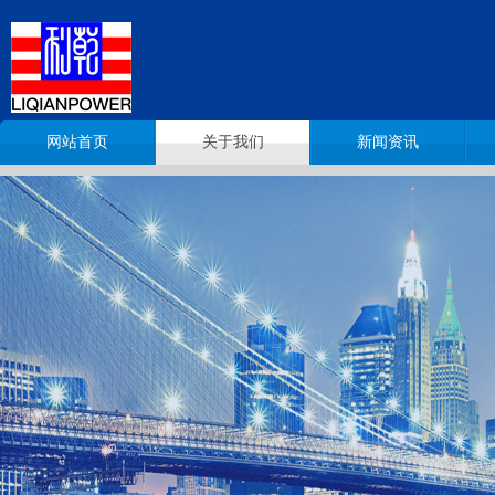
网站首页
关于我们
新闻资讯