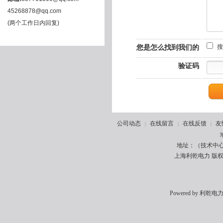
45268878@qq.com
(两个工作日内回复)
搜
您是怎么找到我们的
验证码
公司动态
在线留言
在线反馈
友
|
|
|
地址：（技术中心
上海利乾电力 版权所有
Powered by
利乾电力 5