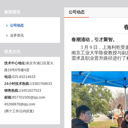
新闻资讯
公司动态
公司动态
业界资讯
春潮涌动，引才聚智。
3 月 9 日，上海利
联系方式
南京工业大学陈俊教授
与
副
需求及职业晋升路径进行了
技术中心地址:
南京市浦口区星火
路19号6号楼4层
电话:
025-83214633
24小时技术热线:
13382768633
销售热线:
13451827523
邮箱:
857701500@qq.com
45268878@qq.com
(两个工作日内回复)