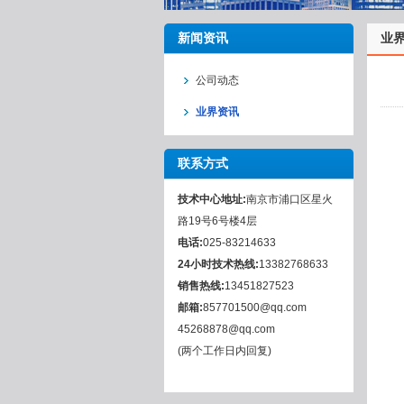
新闻资讯
业
公司动态
业界资讯
联系方式
技术中心地址:
南京市浦口区星火
路19号6号楼4层
电话:
025-83214633
24小时技术热线:
13382768633
销售热线:
13451827523
邮箱:
857701500@qq.com
45268878@qq.com
(两个工作日内回复)